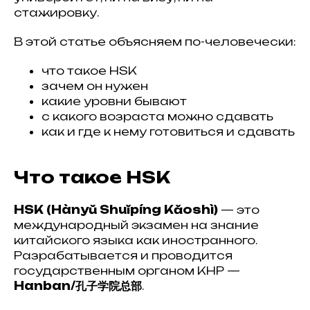
стажировку.
В этой статье объясняем по-человечески:
что такое HSK
зачем он нужен
какие уровни бывают
с какого возраста можно сдавать
как и где к нему готовиться и сдавать
Что такое HSK
HSK (Hànyǔ Shuǐpíng Kǎoshì)
— это
международный экзамен на знание
китайского языка как иностранного.
Разрабатывается и проводится
государственным органом КНР —
Hanban/孔子学院总部
.