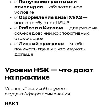
✅
Получение гранта или
стипендии
— обязательное
условие
✅
Оформление визы X1/X2
—
часто требуют от HSK 3
✅
Работа с Китаем
— для резюме,
собеседований, корпоративных
стажировок
✅
Личный прогресс
— чтобы
понимать, где вы и что изучать
дальше
Уровни HSK — что дают
на практике
УровеньЛексикаЧто умеет
студентСфера применения
HSK 1