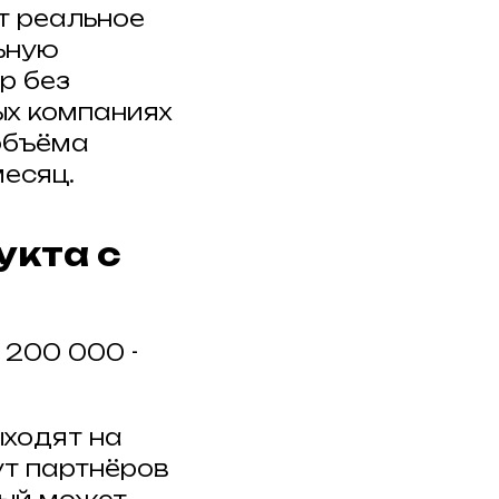
т реальное
льную
р без
вых компаниях
объёма
месяц.
укта с
 200 000 -
ыходят на
ут партнёров