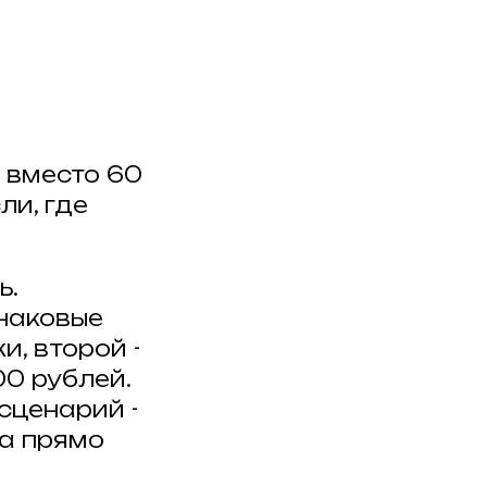
 вместо 60
ли, где
ь.
наковые
и, второй -
0 рублей.
сценарий -
да прямо