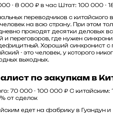
00 - 8 000 ₽ в час Штат: 100 000 - 
льных переводчиков с китайского в
человек на всю страну. При этом тол
невно проходят десятки деловых вс
 и переговоров, где нужен синхрони
дефицитный. Хороший синхронист с
йский - это человек, у которого нико
одных выходных.
иалист по закупкам в Ки
го: 70 000 - 100 000 ₽ С китайским: 
 % от сделок
айским едет на фабрику в Гуандун и