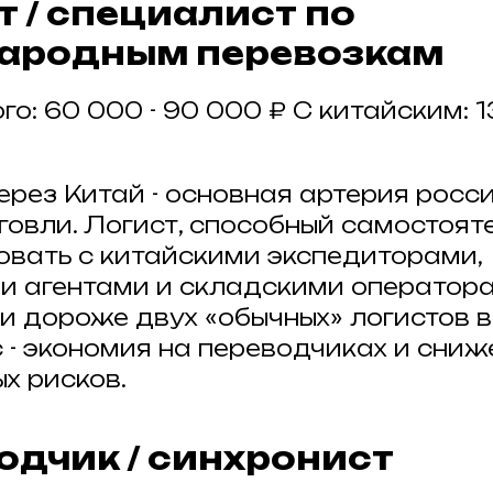
т / специалист по
ародным перевозкам
го: 60 000 - 90 000 ₽ С китайским: 1
рез Китай - основная артерия росс
говли. Логист, способный самостоят
вать с китайскими экспедиторами,
 агентами и складскими оператора
и дороже двух «обычных» логистов 
с - экономия на переводчиках и сниж
х рисков.
водчик / синхронист