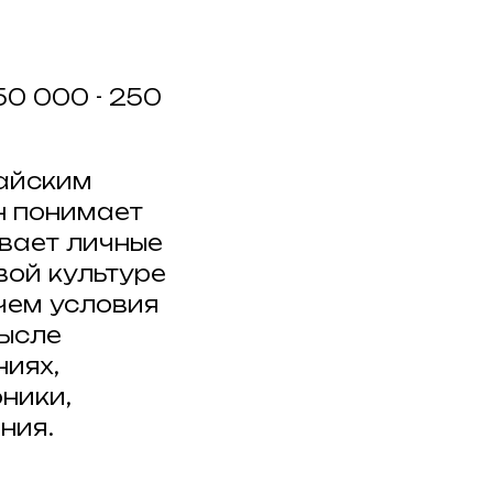
50 000 - 250
айским
н понимает
ивает личные
вой культуре
 чем условия
мысле
ниях,
ники,
ния.