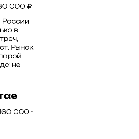
180 000 ₽
 России
ько в
треч,
ст. Рынок
 парой
гда не
тае
160 000 -