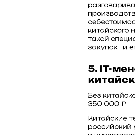
разговарива
производств
себестоимос
китайского н
такой специ
закупок - и 
5. IT-м
китайск
Без китайско
350 000 ₽
Китайские т
российский 