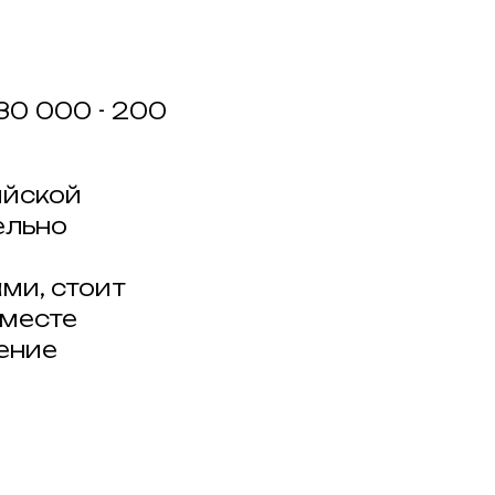
30 000 - 200
ийской
ельно
ми, стоит
вместе
ение