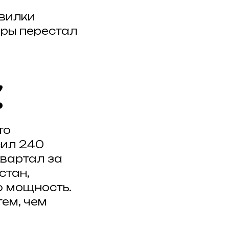
 вилки
еры перестал
,
ь
то
сил 240
квартал за
стан,
ю мощность.
тем, чем