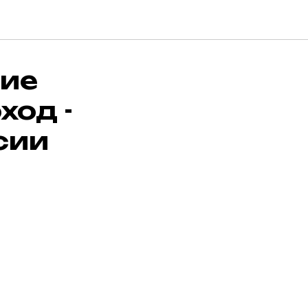
ние
ход -
сии