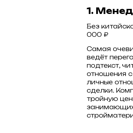
1. Мене
Без китайско
000 ₽
Самая очеви
ведёт перег
подтекст, чи
отношения с
личные отнош
сделки. Ком
тройную цену
занимающихс
стройматери