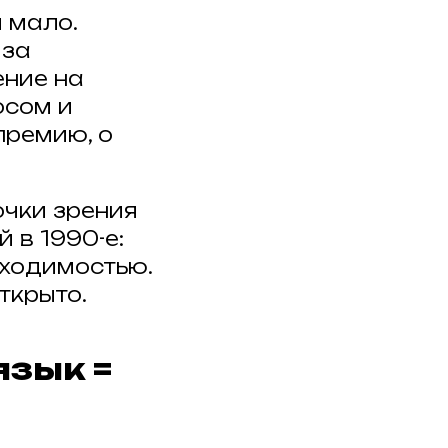
 мало.
 за
ение на
осом и
премию, о
очки зрения
 в 1990-е:
бходимостью.
ткрыто.
язык =