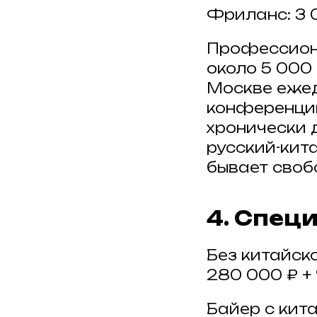
Фриланс: 3 0
Профессиона
около 5 000 
Москве ежед
конференций
хронически 
русский-кита
бывает своб
4. Спец
Без китайско
280 000 ₽ +
Байер с кит