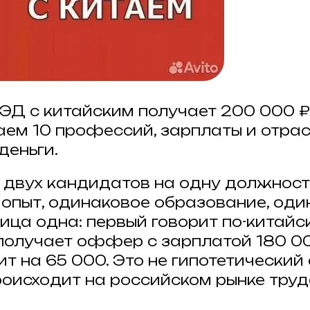
Д с китайским получает 200 000 ₽
аем 10 профессий, зарплаты и отрас
деньги.
 двух кандидатов на одну должност
опыт, одинаковое образование, оди
ица одна: первый говорит по-китайск
 получает оффер с зарплатой 180 00
т на 65 000. Это не гипотетический 
происходит на российском рынке тру