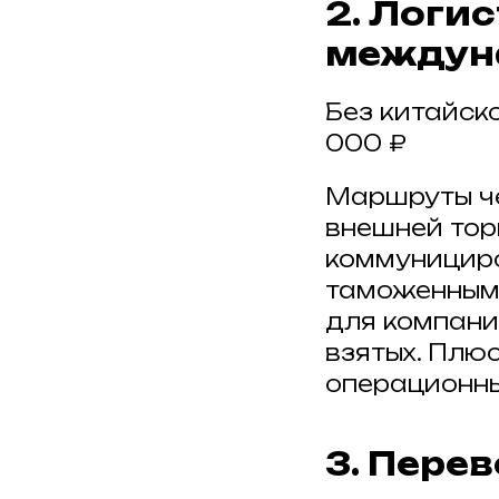
2. Логис
междун
Без китайско
000 ₽
Маршруты че
внешней тор
коммунициро
таможенными
для компани
взятых. Плю
операционны
3. Пере