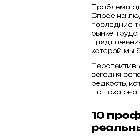
Проблема од
Спрос на лю
последние тр
рынке труда
предложение
которой мы 
Перспективы
сегодня сопо
редкость, к
Но пока она
10 проф
реальн