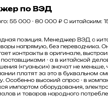
джер по ВЭД
го: 55 000 - 80 000 ₽ С китайским: 1
дная позиция. Менеджер ВЭД с кит
оворы напрямую, без переводчика. О
тает контракты в оригинале, выстра
 поставщиками - а в китайской дело
ения («гуаньси») значат не меньше,
пании платят за это в буквальном с
. Особенно высокий спрос - в компа
я импортом оборудования, электро
алов и товаров народного потребле