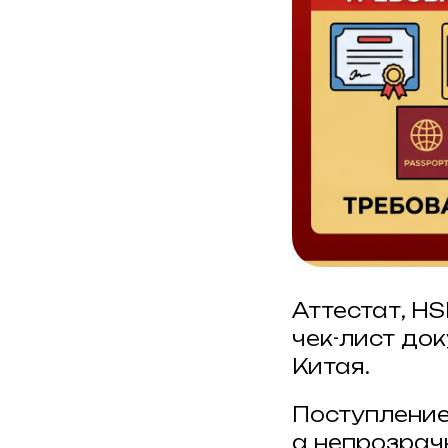
Аттестат, HS
чек-лист до
Китая.
Поступление
а непрозрачн