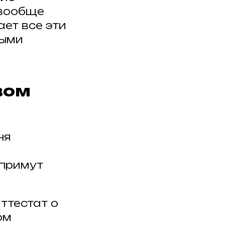
 вообще
ает все эти
ными
вом
ня
 примут
ттестат о
ом