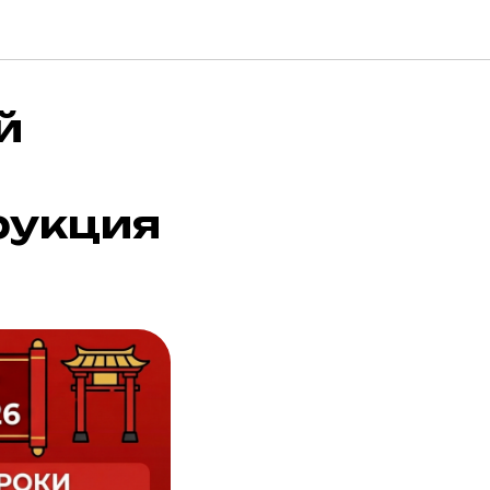
й
рукция