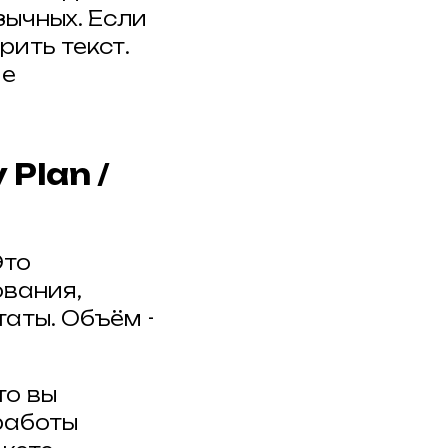
зычных. Если
рить текст.
ме
Plan /
Это
ования,
аты. Объём -
то вы
работы