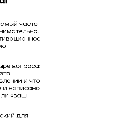
al
самый часто
нимательно,
отивационное
мо
ыре вопроса:
 эта
влении и что
е и написано
или «ваш
йский для