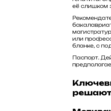
её слишком 
Рекомендате
бакалавриат
магистратур
или професс
бланке, с по
Паспорт. Де
предполагае
Ключев
решают