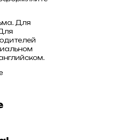
ьма. Для
 Для
водителей
циальном
 английском.
е
е