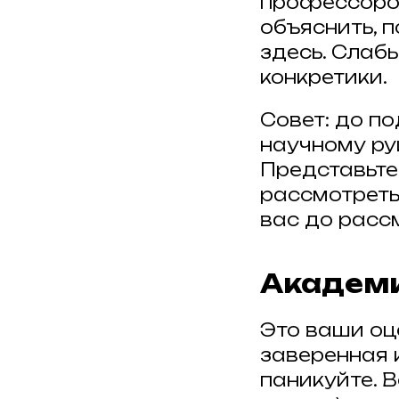
профессоро
объяснить, 
здесь. Слабы
конкретики.
Совет: до п
научному ру
Представьтес
рассмотреть
вас до расс
Академи
Это ваши оц
заверенная к
паникуйте. 