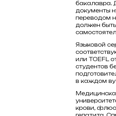
бакалавра. 
документы н
переводом н
должен быть
самостоятел
Языковой се
соответствую
или TOEFL о
студентов б
подготовител
в каждом ву
Медицинска
университет
крови, флюо
гепатита. С