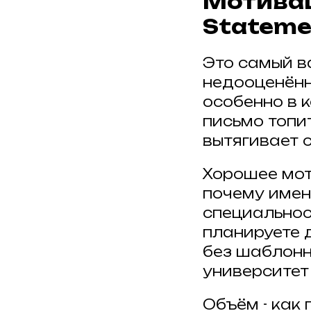
Мотивац
Stateme
Это самый в
недооценённ
особенно в 
письмо топи
вытягивает 
Хорошее мот
почему имен
специальнос
планируете 
без шаблонн
университет
Объём - как 