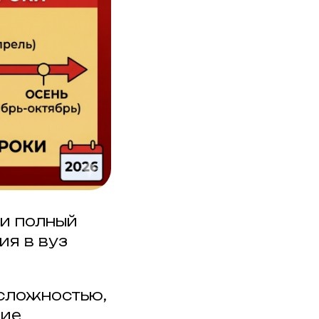
ли полный
ия в вуз
 сложностью,
кие