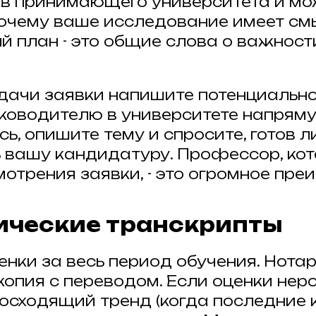
в принимающего университета и мо
почему ваше исследование имеет см
й план - это общие слова о важност
одачи заявки напишите потенциальн
ководителю в университете напряму
ь, опишите тему и спросите, готов л
 вашу кандидатуру. Профессор, кот
мотрения заявки, - это огромное пре
ческие транскрипты
енки за весь период обучения. Нота
опия с переводом. Если оценки неро
Восходящий тренд (когда последние