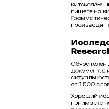
китскоязычн
пишете на ки
Грамматичес
производят 
Исследо
Research
Обязателен 
документ, в
актуальност
от 1 500 слов
Хороший исс
понимаете н