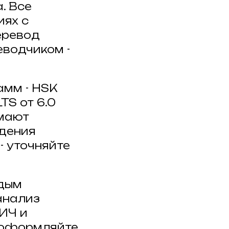
. Все
иях с
еревод
водчиком -
амм - HSK
TS от 6.0
имают
ждения
- уточняйте
дым
анализ
ИЧ и
е оформляйте