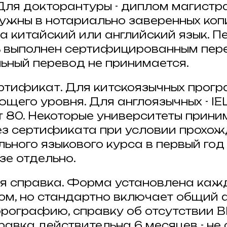
Для докторантуры - диплом магистра
ужны в нотариально заверенных коп
а китайский или английский язык. П
 выполнен сертифицированным пере
ьный перевод не принимается.
ртификат. Для китскоязычных прогр
щего уровня. Для англоязычных - IEL
т 80. Некоторые университеты прин
ез сертификата при условии прохо
ьного языкового курса в первый год 
зе отдельно.
я справка. Форма установлена каж
ом, но стандартно включает общий 
рографию, справку об отсутствии В
правка действительна 6 месяцев - н