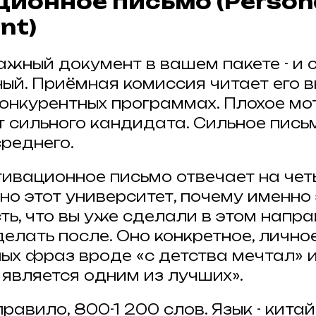
ионное письмо (Person
nt)
ажный документ в вашем пакете - и 
ый. Приёмная комиссия читает его в
конкурентных программах. Плохое м
т сильного кандидата. Сильное пись
среднего.
ивационное письмо отвечает на чет
но этот университет, почему именно
ть, что вы уже сделали в этом напра
делать после. Оно конкретное, лично
ых фраз вроде «с детства мечтал» 
 является одним из лучших».
правило, 800-1 200 слов. Язык - кита