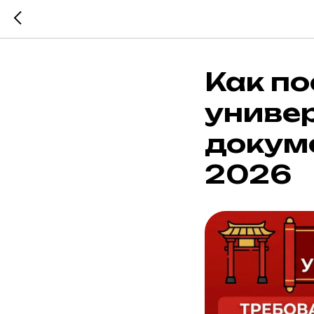
Как по
универ
докуме
2026