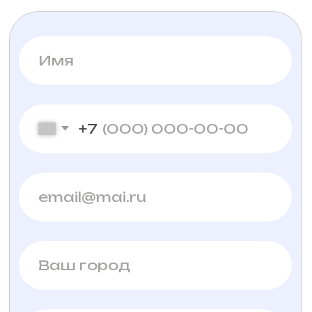
Языковой лагерь
Контакты
Записаться на обучение
Отправляя заявку Вы соглашаетесь
на
обработку персональных
данных
Почему мы?
Новости
Как проходят занятия
Отзывы
Стоимость обучения
Услуги
Договор-оферта на
Правила приема
оказание услуг
обучающихся
Политика
Об образовательной