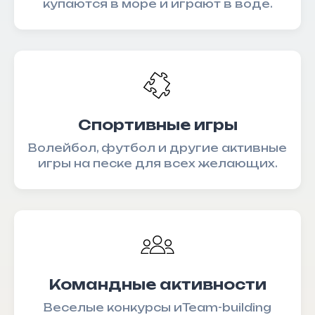
купаются в море и играют в воде.
оказание услуг
обучающихся
Политика
Об образовательной
конфиденциальности
организации
Договор оферты
Оферта на заключение
ИНН 0800023582
договора
ООО "Скиллс
роуд"
Спортивные игры
Записаться на консультацию
Волейбол, футбол и другие активные
игры на песке для всех желающих.
Командные активности
Веселые конкурсы иTeam-building