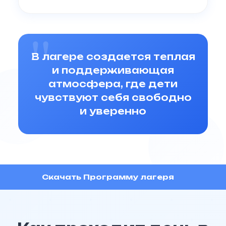
В лагере создается теплая
и поддерживающая
атмосфера, где дети
чувствуют себя свободно
и уверенно
Скачать Программу лагеря