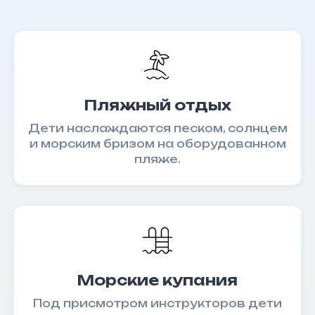
Языковой лагерь
Контакты
Записаться на обучение
Пляжный отдых
Отправляя заявку Вы соглашаетесь
на
обработку персональных
Дети наслаждаются песком, солнцем
данных
и морским бризом на оборудованном
пляже.
Почему мы?
Новости
Как проходят занятия
Отзывы
Морские купания
Стоимость обучения
Услуги
Под присмотром инструкторов дети
Договор-оферта на
Правила приема